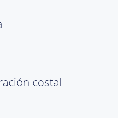
a
ración costal