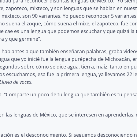
idad para reconocer distintas lenguas de México. “Yo siempr
e, zapoteco, mixteco, y son lenguas que se hablan en nuest
 el mixteco, son 90 variantes. Yo puedo reconocer 5 variante
o suena el zoque, cómo suena el mixe, el zapoteco, fue como
 cae es una lengua que podemos escuchar y que quizá la ti
ra y que germine”.
ros hablantes a que también enseñaran palabras, graba videos
ngua que yo inicié fue la lengua purépecha de Michoacán, e
segundos sobre cómo se dice agua, tierra, maíz, tanto en 
os escuchamos, esa fue la primera lengua, ya llevamos 22 
Lluvia de voces
.
a. “Comparte un poco de tu lengua que también es tu pens
n las lenguas de México, que se interesen en aprenderlas
inación es el desconocimiento. Si seguimos desconociendo n