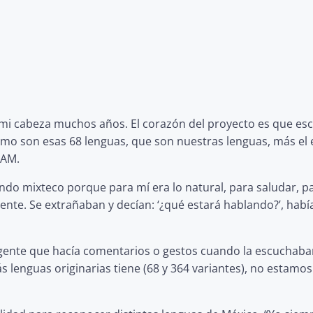
 mi cabeza muchos años. El corazón del proyecto es que e
 cómo son esas 68 lenguas, que son nuestras lenguas, más el
NAM.
ando mixteco porque para mí era lo natural, para saludar, p
ente. Se extrañaban y decían: ‘¿qué estará hablando?’, habí
 gente que hacía comentarios o gestos cuando la escuchaban
 lenguas originarias tiene (68 y 364 variantes), no estam