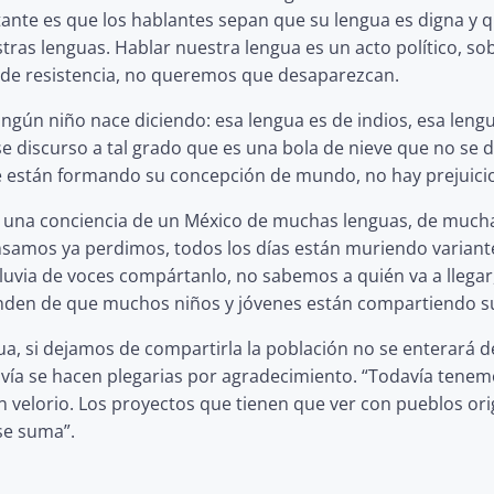
tante es que los hablantes sepan que su lengua es digna y qu
ras lenguas. Hablar nuestra lengua es un acto político, so
o de resistencia, no queremos que desaparezcan.
ngún niño nace diciendo: esa lengua es de indios, esa leng
e discurso a tal grado que es una bola de nieve que no se d
e están formando su concepción de mundo, no hay prejuicio
ga una conciencia de un México de muchas lenguas, de muc
cansamos ya perdimos, todos los días están muriendo variant
uvia de voces compártanlo, no sabemos a quién va a llegar,
nden de que muchos niños y jóvenes están compartiendo s
ua, si dejamos de compartirla la población no se enterará
davía se hacen plegarias por agradecimiento. “Todavía tene
n velorio. Los proyectos que tienen que ver con pueblos orig
se suma”.