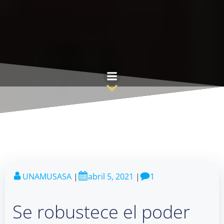
Saltar
al
contenido
UNAMUSASA
|
abril 5, 2021
|
1
Se robustece el poder