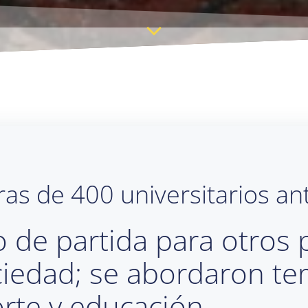
as de 400 universitarios an
o de partida para otros 
ciedad; se abordaron te
rte y educación