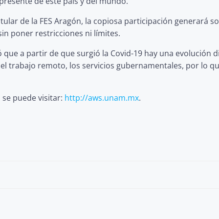
el presente de este país y del mundo.”
lar de la FES Aragón, la copiosa participación generará so
sin poner restricciones ni límites.
ue a partir de que surgió la Covid-19 hay una evolución di
 el trabajo remoto, los servicios gubernamentales, por lo qu
se puede visitar:
http://aws.unam.mx
.
Post
navigation