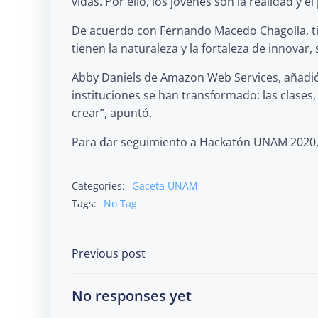
vidas. Por ello, los jóvenes son la realidad y 
De acuerdo con Fernando Macedo Chagolla, titu
tienen la naturaleza y la fortaleza de innovar, 
Abby Daniels de Amazon Web Services, añadió q
instituciones se han transformado: las clases,
crear”, apuntó.
Para dar seguimiento a Hackatón UNAM 2020, 
Categories:
Gaceta UNAM
Tags:
No Tag
Post
Previous post
navigation
No responses yet