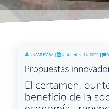
UNAMUSASA
|
septiembre 14, 2020
|
0
Propuestas innovador
El certamen, punt
beneficio de la so
economía, transpo