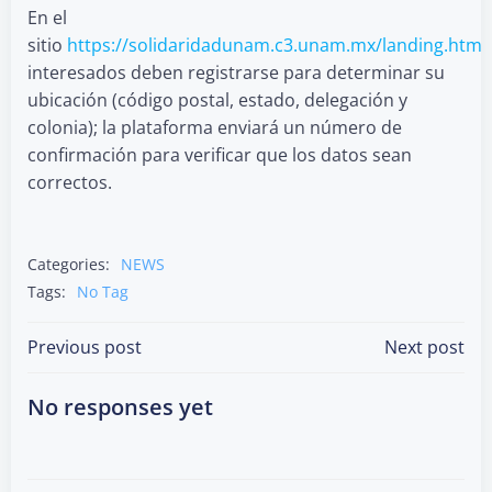
En el
sitio
https://solidaridadunam.c3.unam.mx/landing.html
interesados deben registrarse para determinar su
ubicación (código postal, estado, delegación y
colonia); la plataforma enviará un número de
confirmación para verificar que los datos sean
correctos.
Categories:
NEWS
Tags:
No Tag
Post
Post
Previous post
Next post
navigation
navigation
No responses yet