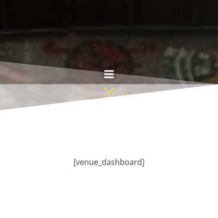
Saltar
al
contenido
[venue_dashboard]