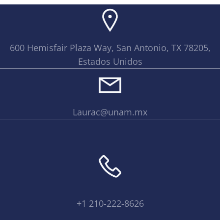
600 Hemisfair Plaza Way, San Antonio, TX 78205,
Estados Unidos
Laurac@unam.mx
+1 210-222-8626