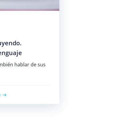
luyendo.
lenguaje
ambién hablar de sus
e