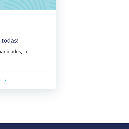
 todas!
umanidades, la
e