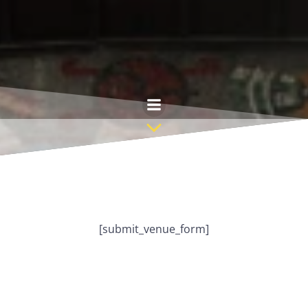
Saltar
al
contenido
[submit_venue_form]