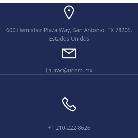
600 Hemisfair Plaza Way, San Antonio, TX 78205,
Estados Unidos
Laurac@unam.mx
+1 210-222-8626