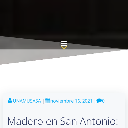
Saltar
al
contenido
UNAMUSASA
|
noviembre 16, 2021
|
0
Madero en San Antonio: