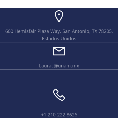
600 Hemisfair Plaza Way, San Antonio, TX 78205,
Estados Unidos
Laurac@unam.mx
+1 210-222-8626