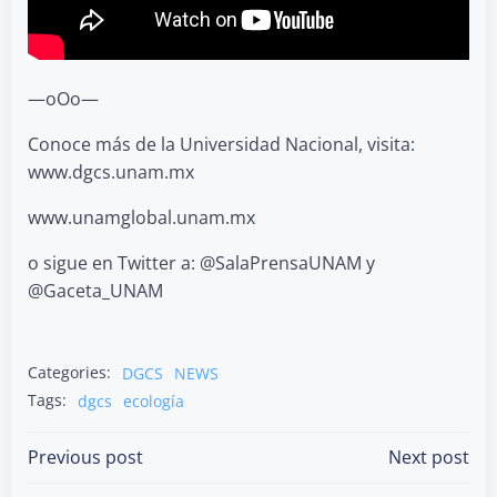
—oOo—
Conoce más de la Universidad Nacional, visita:
www.dgcs.unam.mx
www.unamglobal.unam.mx
o sigue en Twitter a: @SalaPrensaUNAM y
@Gaceta_UNAM
Categories:
DGCS
NEWS
Tags:
dgcs
ecología
Post
Post
Previous post
Next post