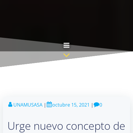
Saltar
al
contenido
UNAMUSASA
|
octubre 15, 2021
|
0
Urge nuevo concepto de