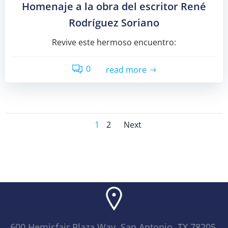
Homenaje a la obra del escritor René
Rodríguez Soriano
Revive este hermoso encuentro:
0
read more
Posts
Posts
Page
Page
1
2
Next
navigation
navigation
600 Hemisfair Plaza Way, San Antonio, TX 78205,